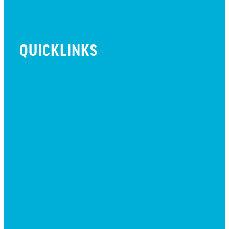
QUICKLINKS
BEYOND INITIATIVE
EVENTS
GIVE
JOBS + RESIDENCY
LIFE CENTER
MESSAGES
MISSION HILLS ASSOCIATION